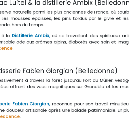
ac Luitel & la distillerie Ambix (Belledon
éserve naturelle parmi les plus anciennes de France, où tourb
Les mousses épaisses, les pins tordus par le givre et l
onde, hors du temps.
s à la
Distillerie Ambix
,
où se travaillent des spiritueux a
e véritable ode aux arômes alpins, élaborés avec soin et ima
scence
.
âtisserie Fabien Giorgian (Belledonne)
sivement à travers la forêt jusqu’au Fort du Mûrier, vestige
es offrant des vues magnifiques sur Grenoble et les massif
serie Fabien Giorgian,
reconnue pour son travail minutie
une douceur artisanale après une balade patrimoniale. En pl
orescence
.