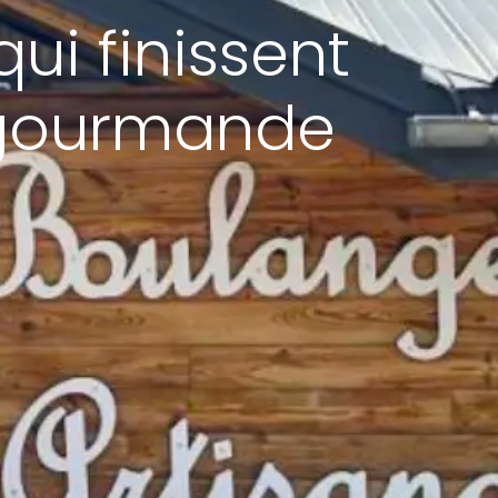
ui finissent
e gourmande