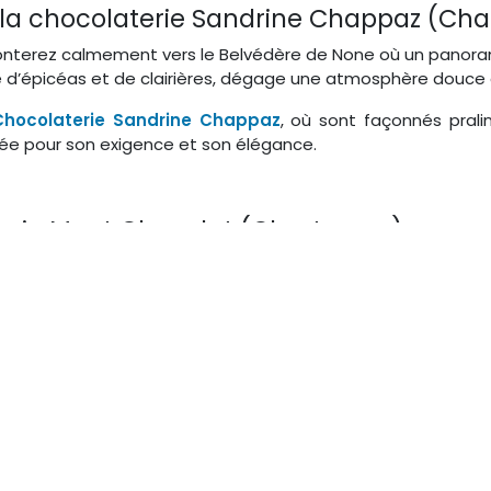
 la chocolaterie Sandrine Chappaz (Cha
nterez calmement vers le Belvédère de None où un panorama
ré d’épicéas et de clairières, dégage une atmosphère douce 
Chocolaterie Sandrine Chappaz
, où sont façonnés pral
tée pour son exigence et son élégance.
aterie Mont Chocolat (Chartreuse)
 vous emmène dans une longue montée progressive à traver
-haut, la vue plongeante sur la vallée et les contreforts de 
z
Le Mont Chocolat
, une chocolaterie fine où se mêlent ga
nantes. Un régal artisanal parfait pour conclure cette ran
l point nos massifs regorgent de trésors : paysages sauvage
savoir-faire vivant, humble et généreux. Belledonne, Chartreu