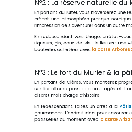
N°2 : La réserve naturelle du l
En partant du Luitel, vous traverserez une r
créent une atmosphère presque nordique. 
l’impression de s’aventurer dans un autre m
En redescendant vers Uriage, arrêtez-vou
Liqueurs, gin, eaux-de-vie : le lieu est un
bouteilles achetées avec
la carte Arbore
N°3 : Le fort du Murier & la p
En partant de Gières, vous monterez progres
sentier alterne passages ombragés et troué
discret mais chargé d’histoire.
En redescendant, faites un arrêt à la
Pâtis
gourmandes. L’endroit idéal pour savourer 
pâtisseries du moment avec
la carte Arb