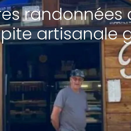
res randonnées q
pite artisanal