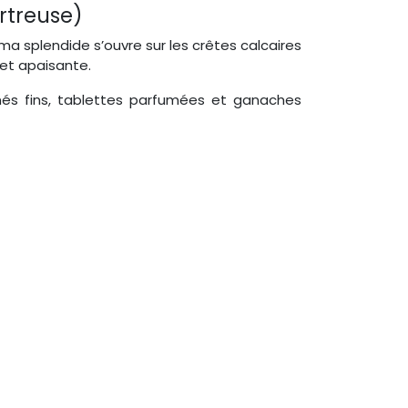
rtreuse)
 splendide s’ouvre sur les crêtes calcaires
et apaisante.
inés fins, tablettes parfumées et ganaches
s une forêt fraîche avant de déboucher sur
la Chartreuse est grandiose, surtout au lever
naches, tablettes de caractère et créations
donnée d’altitude.
s, lieux de mémoire, forêts préservées mais
se, Vercors, Oisans, Voironnais : partout, la