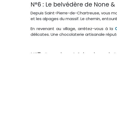
N°6 : Le belvédère de None &
Depuis Saint-Pierre-de-Chartreuse, vous mo
et les alpages du massif. Le chemin, entou
En revenant au village, arrêtez-vous à la
délicates. Une chocolaterie artisanale répu
N°7 : Le col vert & la chocol
En partant de Lans-en-Vercors, le sentier
les alpages puis la crête du Col Vert. De là
ou au coucher du soleil.
Sur la route du retour, faites une halte che
gourmandes inspirées des montagnes environ
Au fil de ces randonnées, on réalise à que
aussi artisans passionnés qui perpétuent un 