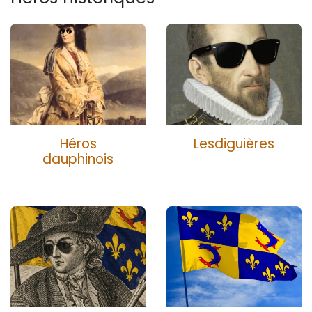
Héros
Lesdiguières
dauphinois