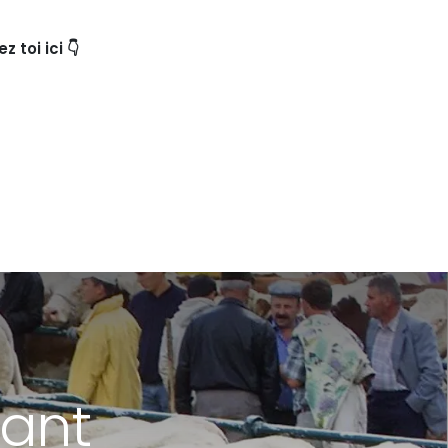
 toi ici 👇
sant