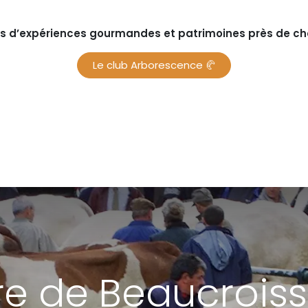
s d’expériences gourmandes et patrimoines près de chez
Le club Arborescence 🥐
re de Beaucrois