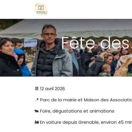
Se rendre au contenu
Redécouvre
Patrimoine
Agen
Fête des
📆 12 avril 2026
📍 Parc de la mairie et Maison des Associat
🐄 Foire, dégustations et animations
🚂 En voiture depuis Grenoble, environ 45 mi