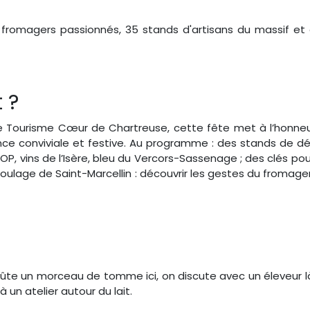
 fromagers passionnés, 35 stands d'artisans du massif et at
 ?
 Tourisme Cœur de Chartreuse, cette fête met à l’honneur le
nce conviviale et festive. Au programme : des stands de dég
 AOP, vins de l’Isère, bleu du Vercors-Sassenage ; des clés p
moulage de Saint-Marcellin : découvrir les gestes du fromage
ûte un morceau de tomme ici, on discute avec un éleveur l
un atelier autour du lait.