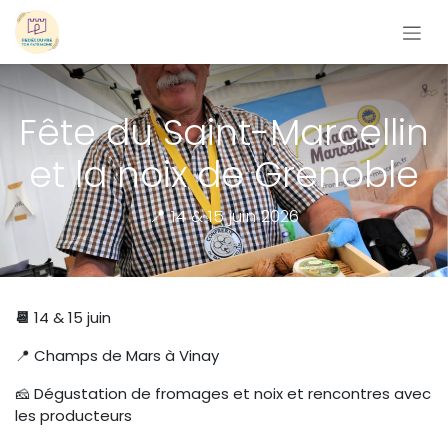
Se rendre au contenu
Fête du Saint-Marcellin
et la noix de Grenoble
📍 14 & 15 juin 2026
📆
14 & 15 juin
📍 Champs de Mars à Vinay
🧀 Dégustation de fromages et noix et rencontres avec
les producteurs