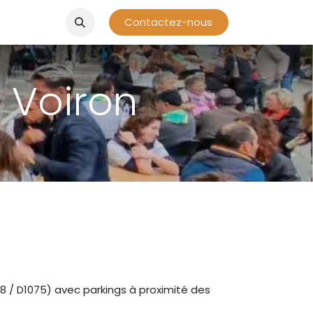
Contactez-nous
à Voiron
A48 / D1075) avec parkings à proximité des