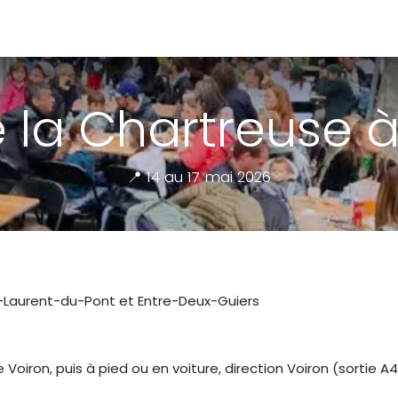
da
Contact
 la Chartreuse 
📍 14 au 17 mai 2026
t-Laurent-du-Pont et Entre-Deux-Guiers
e Voiron, puis à pied ou en voiture, direction Voiron (sortie 