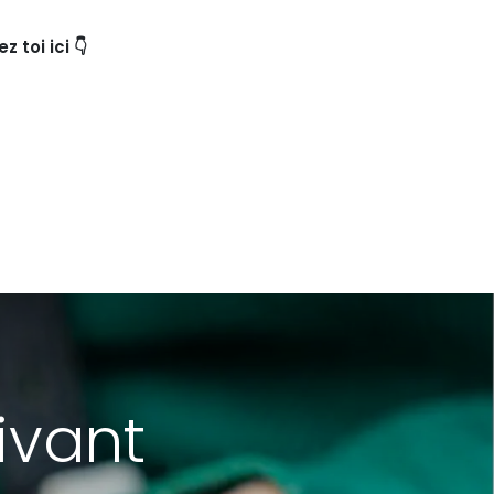
 toi ici 👇
ivant