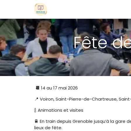
Se rendre au contenu
Redécouvre
Patrimoine
Agen
Fête de
📆
14 au 17 mai 2026
📍 Voiron,
Saint-Pierre-de-Chartreuse, Sain
🍾 Animations et visites
🚆 En train depuis Grenoble jusqu’à la gare d
lieux de fête.