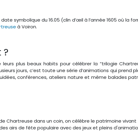
ate symbolique du 16.05 (clin d’œil à l’année 1605 où la for
rtreuse
à Voiron.
 ?
urs plus beaux habits pour célébrer la “trilogie Chartreus
eurs jours, c’est toute une série d’animations qui prend pla
guidées, conférences, ateliers nature et même balades pat
de Chartreuse dans un coin, on célèbre le patrimoine vivant f
 des airs de fête populaire avec des jeux et pleins d'animati