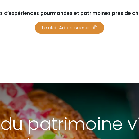
s d’expériences gourmandes et patrimoines près de chez
Le club Arborescence 🥐
 du patrimoine v