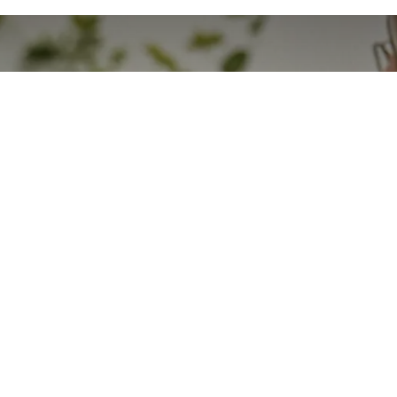
Fleuriste Neroline 🌹